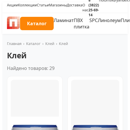
8
riotomsk@yandex.
Акции
Коллекции
Статьи
Магазины
Доставка
О
(3822)
нас
25-69-
14
Ламинат
ПВХ
SPC
Линолеум
Пли
Каталог
плитка
Главная
›
Каталог
›
Клей
›
Клей
Клей
Найдено товаров: 29