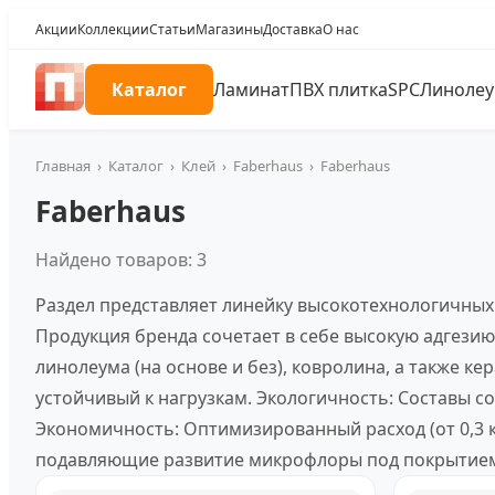
Акции
Коллекции
Статьи
Магазины
Доставка
О нас
Каталог
Ламинат
ПВХ плитка
SPC
Линоле
Главная
›
Каталог
›
Клей
›
Faberhaus
›
Faberhaus
Faberhaus
Найдено товаров: 3
Раздел представляет линейку высокотехнологичных
Продукция бренда сочетает в себе высокую адгези
линолеума (на основе и без), ковролина, а также 
устойчивый к нагрузкам. Экологичность: Составы с
Экономичность: Оптимизированный расход (от 0,3 
подавляющие развитие микрофлоры под покрытие