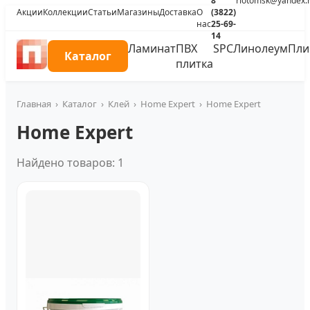
8
riotomsk@yandex.
Акции
Коллекции
Статьи
Магазины
Доставка
О
(3822)
нас
25-69-
14
Ламинат
ПВХ
SPC
Линолеум
Пли
Каталог
плитка
Главная
›
Каталог
›
Клей
›
Home Expert
›
Home Expert
Home Expert
Найдено товаров: 1