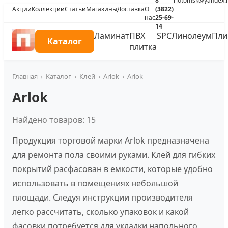
8
riotomsk@yandex.
Акции
Коллекции
Статьи
Магазины
Доставка
О
(3822)
нас
25-69-
14
Ламинат
ПВХ
SPC
Линолеум
Пли
Каталог
плитка
Главная
›
Каталог
›
Клей
›
Arlok
›
Arlok
Arlok
Найдено товаров: 15
Продукция торговой марки Arlok предназначена
для ремонта пола своими руками. Клей для гибких
покрытий расфасован в емкости, которые удобно
использовать в помещениях небольшой
площади. Следуя инструкции производителя
легко рассчитать, сколько упаковок и какой
фасовки потребуется для укладки напольного