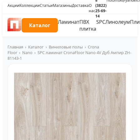
8
riotomsk@yandex.
Акции
Коллекции
Статьи
Магазины
Доставка
О
(3822)
нас
25-69-
14
Ламинат
ПВХ
SPC
Линолеум
Пли
Каталог
плитка
Главная
›
Каталог
›
Виниловые полы
›
Crona
Floor
›
Nano
›
SPC ламинат CronaFloor Nano 4V Дуб Ампир ZH-
81143-1