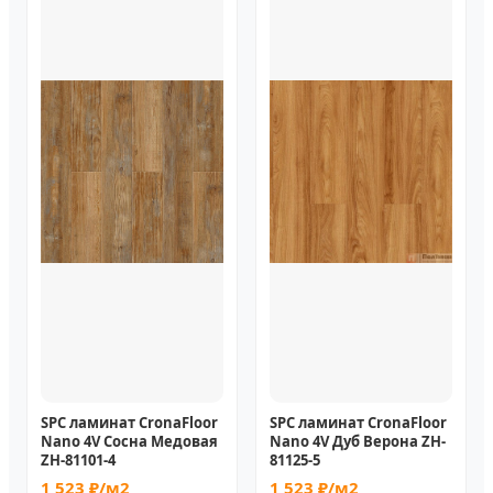
SPC ламинат CronaFloor
SPC ламинат CronaFloor
Nano 4V Сосна Медовая
Nano 4V Дуб Верона ZH-
ZH-81101-4
81125-5
1 523 ₽/м2
1 523 ₽/м2