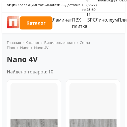
8
riotomsk@yandex.
Акции
Коллекции
Статьи
Магазины
Доставка
О
(3822)
нас
25-69-
14
Ламинат
ПВХ
SPC
Линолеум
Пли
Каталог
плитка
Главная
›
Каталог
›
Виниловые полы
›
Crona
Floor
›
Nano
›
Nano 4V
Nano 4V
Найдено товаров: 10