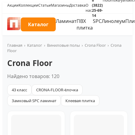
8
riotomsk@yandex.
Акции
Коллекции
Статьи
Магазины
Доставка
О
(3822)
нас
25-69-
14
Ламинат
ПВХ
SPC
Линолеум
Пли
Каталог
плитка
Главная
›
Каталог
›
Виниловые полы
›
Crona Floor
›
Crona
Floor
Crona Floor
Найдено товаров: 120
43 класс
CRONA-FLOOR-ёлочка
Замковый SPC ламинат
Клеевая плитка