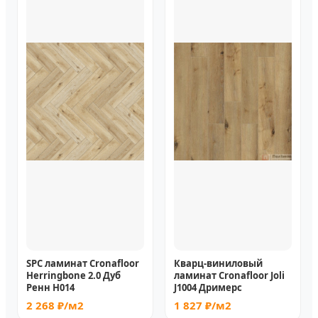
SPC ламинат Cronafloor
Кварц-виниловый
Herringbone 2.0 Дуб
ламинат Cronafloor Joli
Ренн H014
J1004 Дримерс
2 268 ₽/м2
1 827 ₽/м2