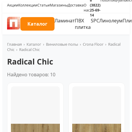
8
riotomsk@yandex.
Акции
Коллекции
Статьи
Магазины
Доставка
О
(3822)
нас
25-69-
14
Ламинат
ПВХ
SPC
Линолеум
Пли
Каталог
плитка
Главная
›
Каталог
›
Виниловые полы
›
Crona Floor
›
Radical
Chic
›
Radical Chic
Radical Chic
Найдено товаров: 10