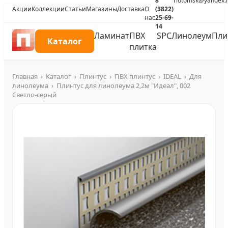
8
riotomsk@yandex.
Акции
Коллекции
Статьи
Магазины
Доставка
О
(3822)
нас
25-69-
14
Ламинат
ПВХ
SPC
Линолеум
Пли
Каталог
плитка
Главная
›
Каталог
›
Плинтус
›
ПВХ плинтус
›
IDEAL
›
Для
линолеума
›
Плинтус для линолеума 2,2м "Идеал", 002
Светло-серый