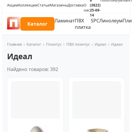
8
riotomsk@yandex.
Акции
Коллекции
Статьи
Магазины
Доставка
О
(3822)
нас
25-69-
14
Ламинат
ПВХ
SPC
Линолеум
Пли
Каталог
плитка
Главная
›
Каталог
›
Плинтус
›
ПВХ плинтус
›
Идеал
›
Идеал
Идеал
Найдено товаров: 392