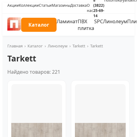
8
riotomsk@yandex.
Акции
Коллекции
Статьи
Магазины
Доставка
О
(3822)
нас
25-69-
14
Ламинат
ПВХ
SPC
Линолеум
Пли
Каталог
плитка
Главная
›
Каталог
›
Линолеум
›
Tarkett
›
Tarkett
Tarkett
Найдено товаров: 221