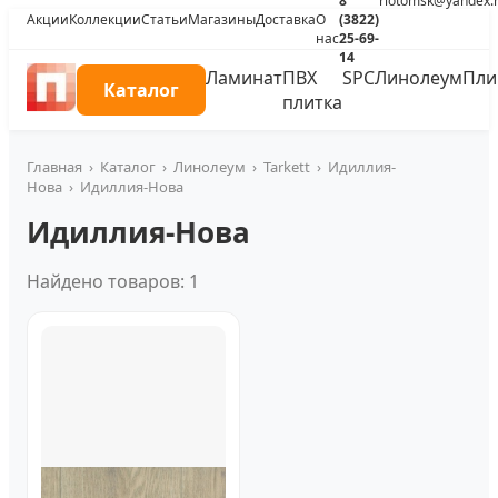
8
riotomsk@yandex.
Акции
Коллекции
Статьи
Магазины
Доставка
О
(3822)
нас
25-69-
14
Ламинат
ПВХ
SPC
Линолеум
Пли
Каталог
плитка
Главная
›
Каталог
›
Линолеум
›
Tarkett
›
Идиллия-
Нова
›
Идиллия-Нова
Идиллия-Нова
Найдено товаров: 1