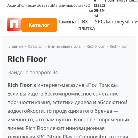
8
riotomsk@yandex.
Акции
Коллекции
Статьи
Магазины
Доставка
О
(3822)
нас
25-69-
14
Ламинат
ПВХ
SPC
Линолеум
Пли
Каталог
плитка
Главная
›
Каталог
›
Виниловые полы
›
Rich Floor
›
Rich Floor
Rich Floor
Найдено товаров: 34
Rich Floor
в интернет-магазине «Пол Томска»!
Если вы ищете бескомпромиссное сочетание
прочности камня, эстетики дерева и абсолютной
водостойкости, то продукция этого бренда —
именно то, что вам нужно. В основе современных
линеек Rich Floor лежит инновационная
технология SPC (Stone Plastic Composite), которая