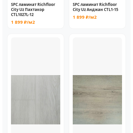
SPC ламинат Richfloor
SPC ламинат Richfloor
City Uz Пахтакор
City Uz Анджан CTL1-15
CТL1027L-12
1 899 ₽/м2
1 899 ₽/м2