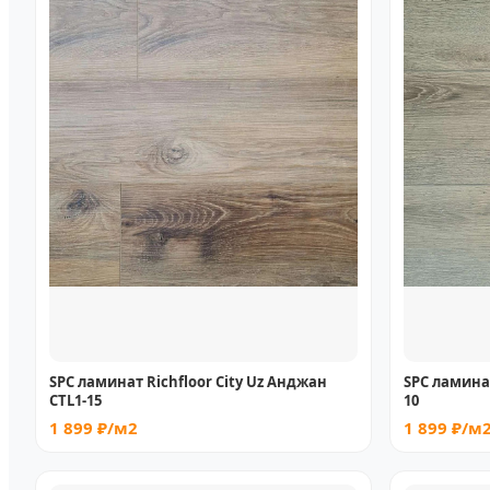
SPC ламинат Richfloor City Uz Анджан
SPC ламинат
CTL1-15
10
1 899 ₽/м2
1 899 ₽/м