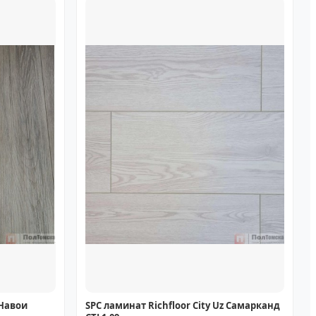
 Навои
SPC ламинат Richfloor City Uz Самарканд