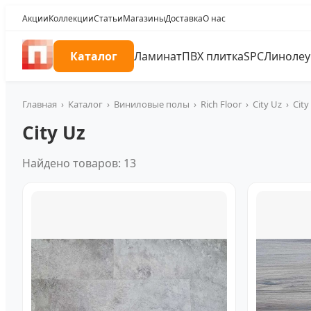
Акции
Коллекции
Статьи
Магазины
Доставка
О нас
Каталог
Ламинат
ПВХ плитка
SPC
Линоле
Главная
›
Каталог
›
Виниловые полы
›
Rich Floor
›
City Uz
›
City
City Uz
Найдено товаров: 13