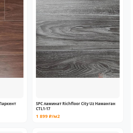
 Паркент
SPC ламинат Richfloor City Uz Наманган
CTL1-17
1 899 ₽/м2