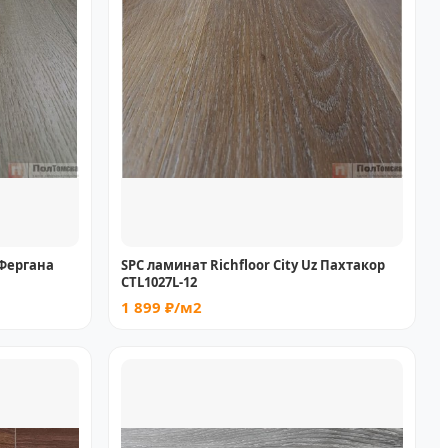
 Фергана
SPC ламинат Richfloor City Uz Пахтакор
CТL1027L-12
1 899 ₽/м2