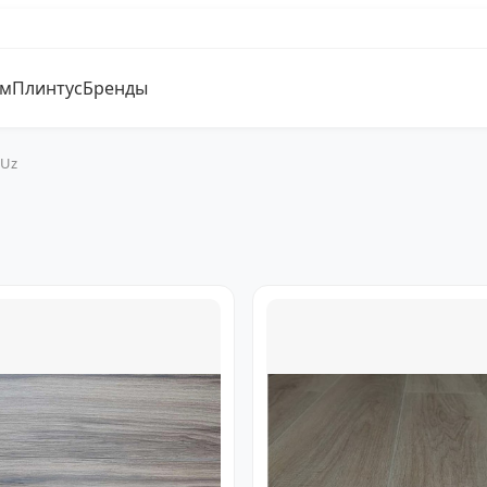
ум
Плинтус
Бренды
 Uz