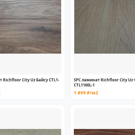
 Richfloor City Uz Байсу CTL1-
SPC ламинат Richfloor City Uz
CТL1160L-1
2
1 899 ₽/м2