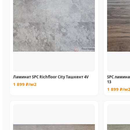
Ламинат SPC Richfloor City Ташкент 4V
SPC ламинат
13
1 899 ₽/м2
1 899 ₽/м