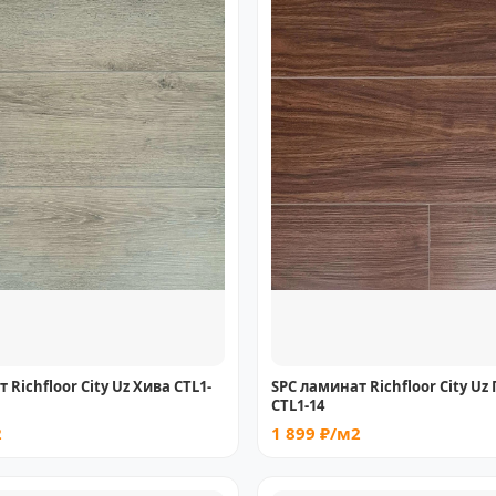
 Richfloor City Uz Хива CTL1-
SPC ламинат Richfloor City Uz
CTL1-14
2
1 899 ₽/м2