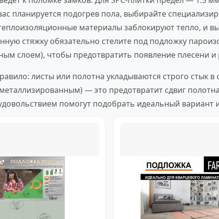
ведет к поломке замков. Для SPC-плитки предел — 1.5 мм
 вас планируется подогрев пола, выбирайте специализ
плоизоляционные материалы заблокируют тепло, и вы 
онную стяжку обязательно стелите под подложку пароиз
м слоем), чтобы предотвратить появление плесени и 
равило: листы или полотна укладываются строго стык в 
металлизированным) — это предотвратит сдвиг полотна
с удовольствием помогут подобрать идеальный вариант 