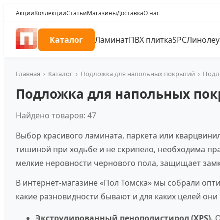
Акции
Коллекции
Статьи
Магазины
Доставка
О нас
Каталог
Ламинат
ПВХ плитка
SPC
Линоле
Главная
›
Каталог
›
Подложка для напольных покрытий
›
Подл
Подложка для напольных по
Найдено товаров: 47
Выбор красивого ламината, паркета или кварцвини
тишиной при ходьбе и не скрипело, необходима пр
мелкие неровности чернового пола, защищает замк
В интернет-магазине «Пол Томска» мы собрали опт
какие разновидности бывают и для каких целей они 
Экструдированный пенополистирол (XPS).
О