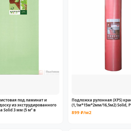
истовая под ламинат и
Подложка рулонная (XPS) кра
доску из экструдированного
(1,1м*15м*2мм/16,5м2) Solid, 
 Solid 3 мм (5 м² в
899 ₽/м2