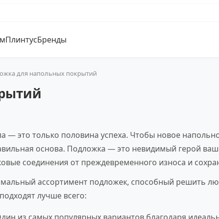
ум
Плинтус
Бренды
ожка для напольных покрытий
крытий
ла — это только половина успеха. Чтобы новое напольн
авильная основа. Подложка — это невидимый герой ваш
овые соединения от преждевременного износа и сохран
имальный ассортимент подложек, способный решить люб
подходят лучше всего:
дин из самых популярных вариантов благодаря идеально