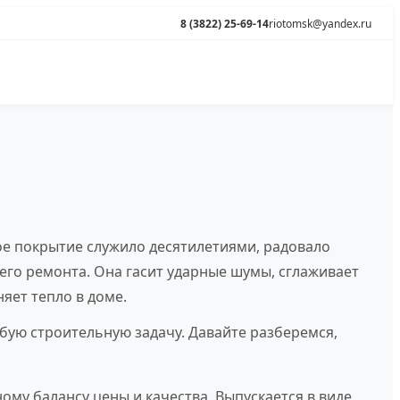
8 (3822) 25-69-14
riotomsk@yandex.ru
ое покрытие служило десятилетиями, радовало
его ремонта. Она гасит ударные шумы, сглаживает
яет тепло в доме.
ую строительную задачу. Давайте разберемся,
му балансу цены и качества. Выпускается в виде