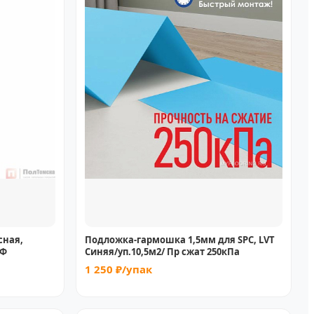
сная,
Подложка-гармошка 1,5мм для SPC, LVT
РФ
Синяя/уп.10,5м2/ Пр сжат 250кПа
1 250 ₽/упак