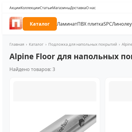
Акции
Коллекции
Статьи
Магазины
Доставка
О нас
Каталог
Ламинат
ПВХ плитка
SPC
Линоле
Главная
›
Каталог
›
Подложка для напольных покрытий
›
Alpin
Alpine Floor для напольных п
Найдено товаров: 3