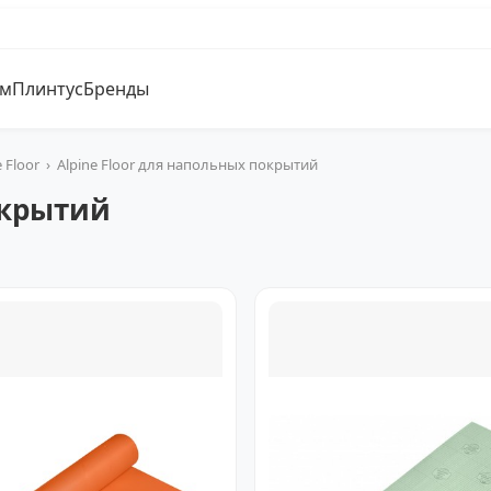
ум
Плинтус
Бренды
e Floor
›
Alpine Floor для напольных покрытий
окрытий