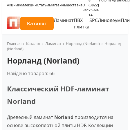
8
riotomsk@yandex.
Акции
Коллекции
Статьи
Магазины
Доставка
О
(3822)
нас
25-69-
14
Ламинат
ПВХ
SPC
Линолеум
Пли
Каталог
плитка
Главная
›
Каталог
›
Ламинат
›
Норланд (Norland)
›
Норланд
(Norland)
Норланд (Norland)
Найдено товаров: 66
Классический HDF-ламинат
Norland
Древесный ламинат
Norland
производится на
основе высокоплотной плиты HDF. Коллекции