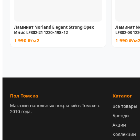
Ламинат Norland Elegant Strong Орех
Ламинат No
Инис LF302-21 1220×198×12
LF302-03 12
1 990 ₽/м2
1 990 ₽/м
Пол Томска
Каталог
Магазин напольных покрытий в Томске с
Все товары
2010 года.
Бренды
Акции
Коллекции