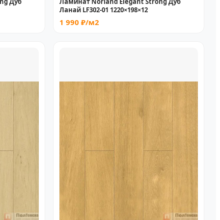
ong Дуб
Ламинат Norland Elegant Strong Дуб
Ланай LF302-01 1220×198×12
1 990 ₽/м2