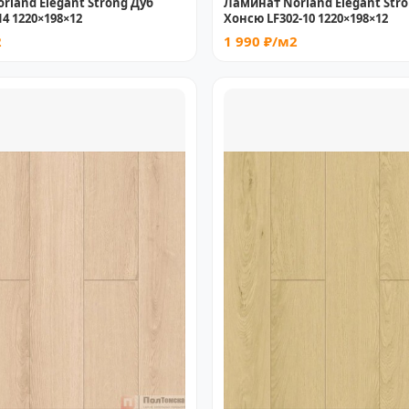
rland Elegant Strong Дуб
Ламинат Norland Elegant Str
14 1220×198×12
Хонсю LF302-10 1220×198×12
2
1 990 ₽/м2