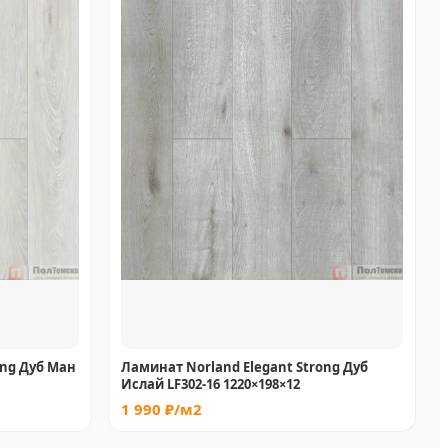
ong Дуб Ман
Ламинат Norland Elegant Strong Дуб
Ислай LF302-16 1220×198×12
1 990 ₽/м2