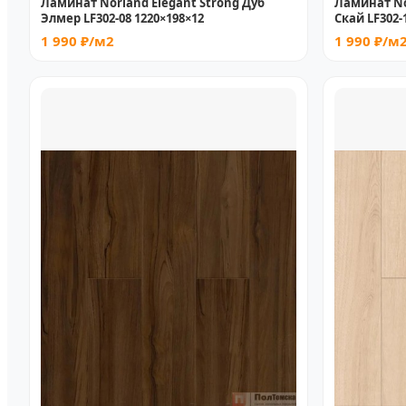
Ламинат Norland Elegant Strong Дуб
Ламинат No
Элмер LF302-08 1220×198×12
Скай LF302-
1 990 ₽/м2
1 990 ₽/м