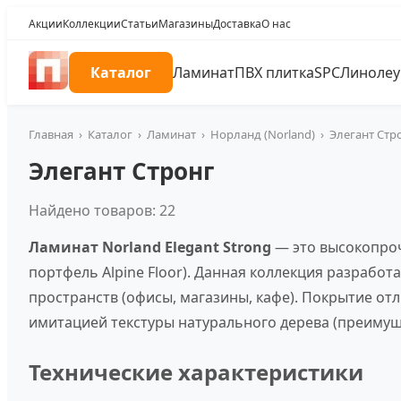
Акции
Коллекции
Статьи
Магазины
Доставка
О нас
Каталог
Ламинат
ПВХ плитка
SPC
Линоле
Главная
›
Каталог
›
Ламинат
›
Норланд (Norland)
›
Элегант Стр
Элегант Стронг
Найдено товаров: 22
Ламинат Norland Elegant Strong
— это высокопроч
портфель Alpine Floor). Данная коллекция разрабо
пространств (офисы, магазины, кафе). Покрытие о
имитацией текстуры натурального дерева (преимуще
Технические характеристики