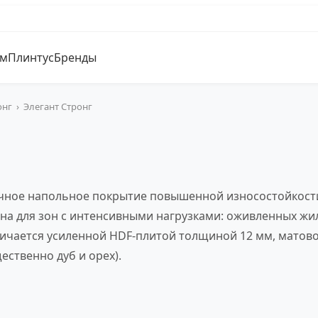
ум
Плинтус
Бренды
онг
›
Элегант Стронг
ное напольное покрытие повышенной износостойкости,
тана для зон с интенсивными нагрузками: оживленных жи
тличается усиленной HDF-плитой толщиной 12 мм, мато
ственно дуб и орех).