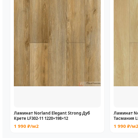
Ламинат Norland Elegant Strong Дуб
Ламинат No
Крете LF302-11 1220×198×12
Тасмания LF
1 990 ₽/м2
1 990 ₽/м