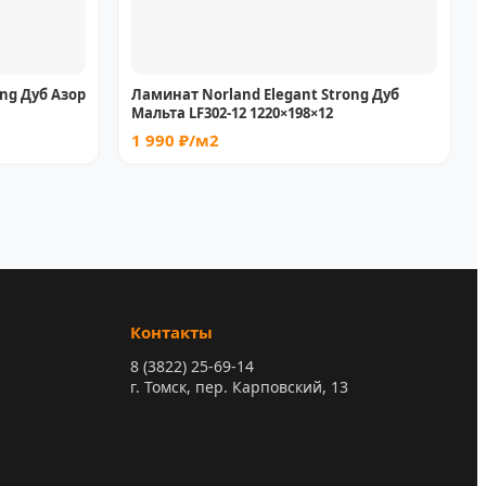
ng Дуб Азор
Ламинат Norland Elegant Strong Дуб
Мальта LF302-12 1220×198×12
1 990 ₽/м2
Контакты
8 (3822) 25-69-14
г. Томск, пер. Карповский, 13