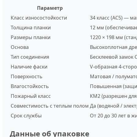
Параметр
Класс износостойкости
34 класс (AC5) — м
Толщина планки
12 мм (обеспечива
Размеры планки
1220 × 198 мм (ста
Основа
Высокоплотная дре
Тип соединения
Бесклеевой замок Cl
Наличие фаски
V-образная 4-сторо
Поверхность
Матовая / полумат
Влагостойкость
Повышенная (защит
Пожарный класс
КМ2 (разрешен для
Совместимость с теплым полом
Да (водяной / элек
Срок службы
От 20 до 30 лет в
Данные об упаковке