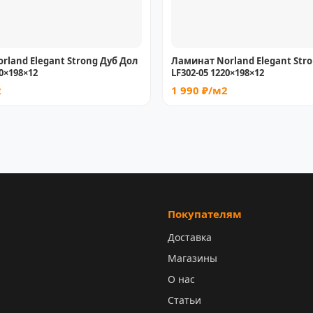
rland Elegant Strong Дуб Дол
Ламинат Norland Elegant Stro
20×198×12
LF302-05 1220×198×12
2
1 990 ₽/м2
Покупателям
Доставка
Магазины
О нас
Статьи