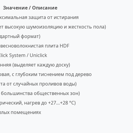
Значение / Описание
аксимальная защита от истирания
ет высокую шумоизоляцию и жесткость пола)
ндартный формат)
весноволокнистая плита HDF
ick System / Uniclick
нняя (выделяет каждую доску)
овая, с глубоким тиснением под дерево
а от случайных проливов воды)
 большинства общественных зон)
трический, нагрев до +27…+28 °C)
 жилых помещениях