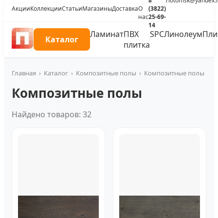
8
riotomsk@yandex.
Акции
Коллекции
Статьи
Магазины
Доставка
О
(3822)
нас
25-69-
14
Ламинат
ПВХ
SPC
Линолеум
Пли
Каталог
плитка
Главная
›
Каталог
›
Композитные полы
›
Композитные полы
Композитные полы
Найдено товаров: 32