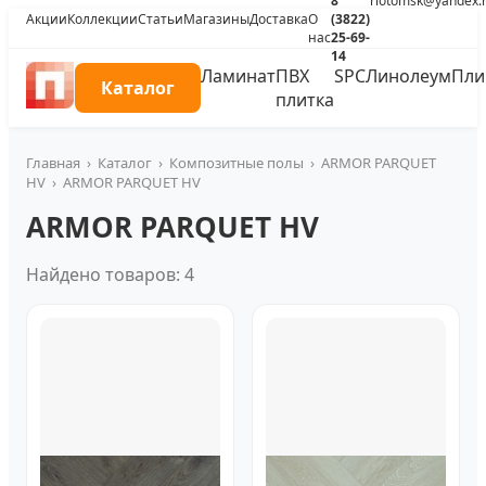
8
riotomsk@yandex.
Акции
Коллекции
Статьи
Магазины
Доставка
О
(3822)
нас
25-69-
14
Ламинат
ПВХ
SPC
Линолеум
Пли
Каталог
плитка
Главная
›
Каталог
›
Композитные полы
›
ARMOR PARQUET
HV
›
ARMOR PARQUET HV
ARMOR PARQUET HV
Найдено товаров: 4