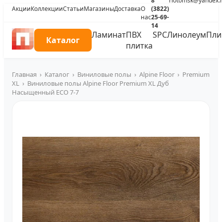
8
riotomsk@yandex.
Акции
Коллекции
Статьи
Магазины
Доставка
О
(3822)
нас
25-69-
14
Ламинат
ПВХ
SPC
Линолеум
Пли
Каталог
плитка
Главная
›
Каталог
›
Виниловые полы
›
Alpine Floor
›
Premium
XL
›
Виниловые полы Alpine Floor Premium XL Дуб
Насыщенный ECO 7-7