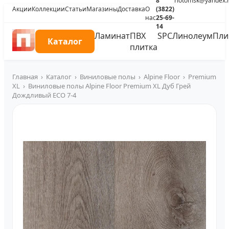
8
riotomsk@yandex.
Акции
Коллекции
Статьи
Магазины
Доставка
О
(3822)
нас
25-69-
14
Ламинат
ПВХ
SPC
Линолеум
Пли
Каталог
плитка
Главная
›
Каталог
›
Виниловые полы
›
Alpine Floor
›
Premium
XL
›
Виниловые полы Alpine Floor Premium XL Дуб Грей
Дождливый ECO 7-4