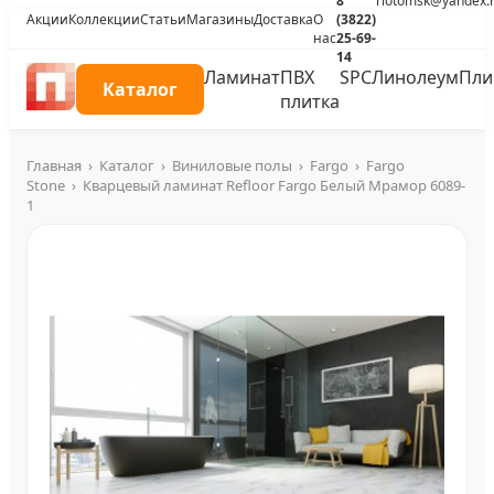
8
riotomsk@yandex.
Акции
Коллекции
Статьи
Магазины
Доставка
О
(3822)
нас
25-69-
14
Ламинат
ПВХ
SPC
Линолеум
Пли
Каталог
плитка
Главная
›
Каталог
›
Виниловые полы
›
Fargo
›
Fargo
Stone
›
Кварцевый ламинат Refloor Fargo Белый Мрамор 6089-
1