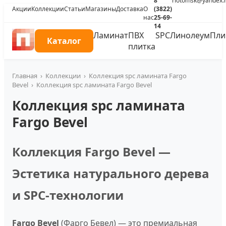
8
riotomsk@yandex.
Акции
Коллекции
Статьи
Магазины
Доставка
О
(3822)
нас
25-69-
14
Ламинат
ПВХ
SPC
Линолеум
Пли
Каталог
плитка
Главная
›
Коллекции
›
Коллекция spc ламината Fargo
Bevel
›
Коллекция spc ламината Fargo Bevel
Коллекция spc ламината
Fargo Bevel
Коллекция Fargo Bevel —
Эстетика натурального дерева
и SPC-технологии
Fargo Bevel
(Фарго Бевел) — это премиальная