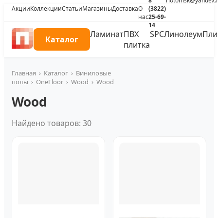
8
riotomsk@yandex.
Акции
Коллекции
Статьи
Магазины
Доставка
О
(3822)
нас
25-69-
14
Ламинат
ПВХ
SPC
Линолеум
Пли
Каталог
плитка
Главная
›
Каталог
›
Виниловые
полы
›
OneFloor
›
Wood
›
Wood
Wood
Найдено товаров: 30