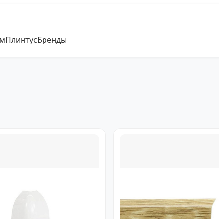
ум
Плинтус
Бренды