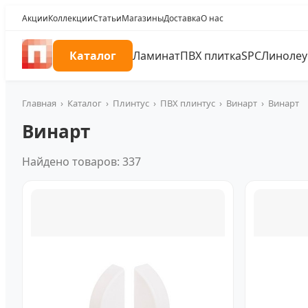
Акции
Коллекции
Статьи
Магазины
Доставка
О нас
Каталог
Ламинат
ПВХ плитка
SPC
Линоле
Главная
›
Каталог
›
Плинтус
›
ПВХ плинтус
›
Винарт
›
Винарт
Винарт
Найдено товаров: 337