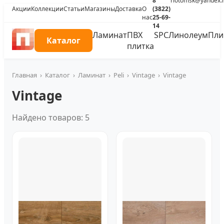
8
riotomsk@yandex.
Акции
Коллекции
Статьи
Магазины
Доставка
О
(3822)
нас
25-69-
14
Ламинат
ПВХ
SPC
Линолеум
Пли
Каталог
плитка
Главная
›
Каталог
›
Ламинат
›
Peli
›
Vintage
›
Vintage
Vintage
Найдено товаров: 5