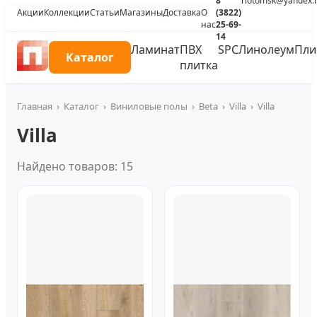
8
riotomsk@yandex.
Акции
Коллекции
Статьи
Магазины
Доставка
О
(3822)
нас
25-69-
14
Ламинат
ПВХ
SPC
Линолеум
Пли
Каталог
плитка
Главная
›
Каталог
›
Виниловые полы
›
Beta
›
Villa
›
Villa
Villa
Найдено товаров: 15