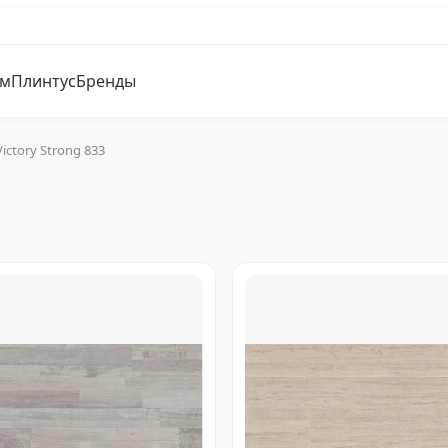
ум
Плинтус
Бренды
Victory Strong 833