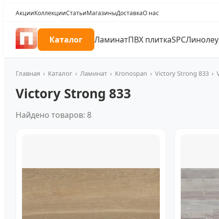
Акции
Коллекции
Статьи
Магазины
Доставка
О нас
Каталог
Ламинат
ПВХ плитка
SPC
Линоле
Главная
›
Каталог
›
Ламинат
›
Kronospan
›
Victory Strong 833
›
Victory Strong 833
Найдено товаров: 8