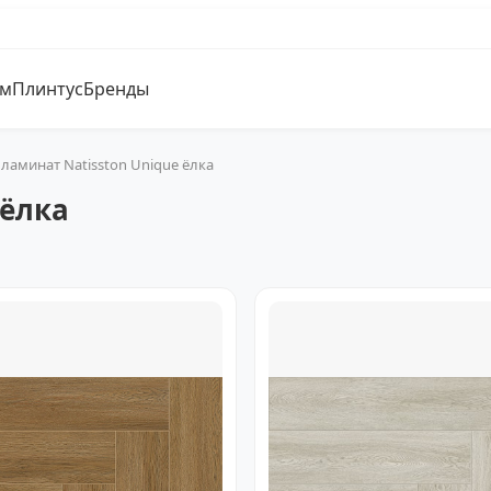
ум
Плинтус
Бренды
 ламинат Natisston Unique ёлка
 ёлка