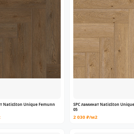
т NatisSton Unique Femunn
SPC ламинат NatisSton Unique 
05
2
2 030 ₽/м2