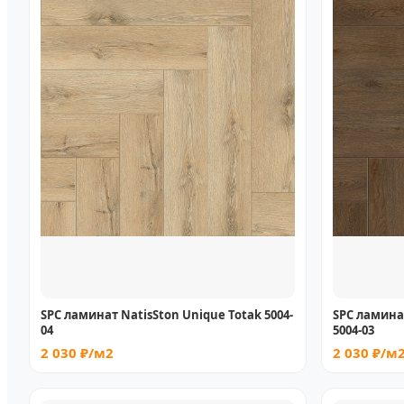
SPC ламинат NatisSton Unique Totak 5004-
SPC ламина
04
5004-03
2 030 ₽/м2
2 030 ₽/м