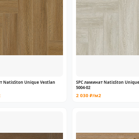
 NatisSton Unique Vestlan
SPC ламинат NatisSton Uniqu
5004-02
2
2 030 ₽/м2