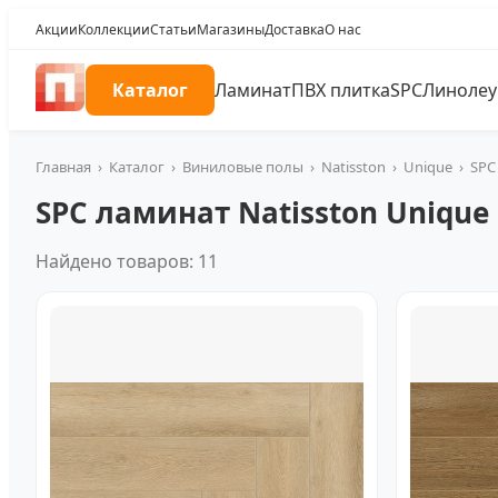
Акции
Коллекции
Статьи
Магазины
Доставка
О нас
Каталог
Ламинат
ПВХ плитка
SPC
Линоле
Главная
›
Каталог
›
Виниловые полы
›
Natisston
›
Unique
›
SPC
SPC ламинат Natisston Unique
Найдено товаров: 11