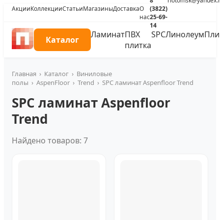
8
riotomsk@yandex.
Акции
Коллекции
Статьи
Магазины
Доставка
О
(3822)
нас
25-69-
14
Ламинат
ПВХ
SPC
Линолеум
Пли
Каталог
плитка
Главная
›
Каталог
›
Виниловые
полы
›
AspenFloor
›
Trend
›
SPC ламинат Aspenfloor Trend
SPC ламинат Aspenfloor
Trend
Найдено товаров: 7