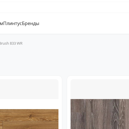
ум
Плинтус
Бренды
Brush 833 WR