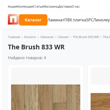
Акции
Коллекции
Статьи
Магазины
Доставка
О нас
Каталог
Ламинат
ПВХ плитка
SPC
Линоле
Главная
›
Каталог
›
Ламинат
›
Classen
›
The Brush 833 WR
›
The 
The Brush 833 WR
Найдено товаров: 4