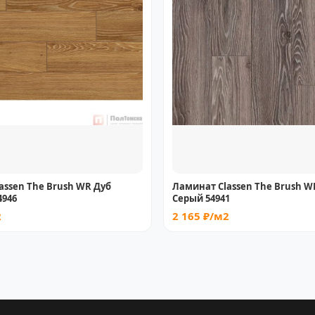
assen The Brush WR Дуб
Ламинат Classen The Brush W
4946
Серый 54941
2
2 165 ₽/м2