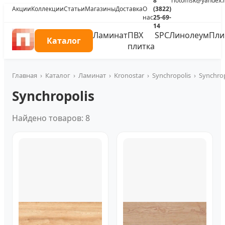
8
riotomsk@yandex.
Акции
Коллекции
Статьи
Магазины
Доставка
О
(3822)
нас
25-69-
14
Ламинат
ПВХ
SPC
Линолеум
Пли
Каталог
плитка
Главная
›
Каталог
›
Ламинат
›
Kronostar
›
Synchropolis
›
Synchrop
Synchropolis
Найдено товаров: 8