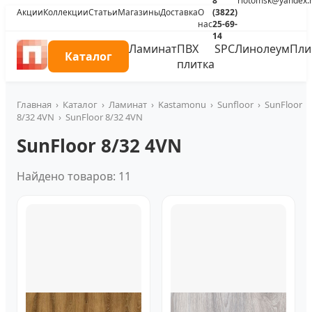
8
riotomsk@yandex.
Акции
Коллекции
Статьи
Магазины
Доставка
О
(3822)
нас
25-69-
14
Ламинат
ПВХ
SPC
Линолеум
Пли
Каталог
плитка
Главная
›
Каталог
›
Ламинат
›
Kastamonu
›
Sunfloor
›
SunFloor
8/32 4VN
›
SunFloor 8/32 4VN
SunFloor 8/32 4VN
Найдено товаров: 11