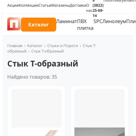
8
riotomsk@yandex.
Акции
Коллекции
Статьи
Магазины
Доставка
О
(3822)
нас
25-69-
14
Ламинат
ПВХ
SPC
Линолеум
Пли
Каталог
плитка
Главная
›
Каталог
›
Стыки и Пороги
›
Стык Т-
образный
›
Стык Т-образный
Стык Т-образный
Найдено товаров: 35