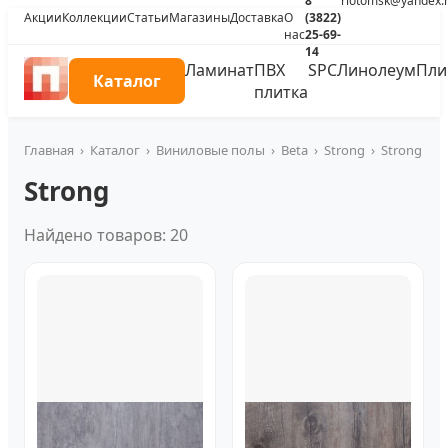
8
riotomsk@yandex.
Акции
Коллекции
Статьи
Магазины
Доставка
О
(3822)
нас
25-69-
14
Ламинат
ПВХ
SPC
Линолеум
Пли
Каталог
плитка
Главная
›
Каталог
›
Виниловые полы
›
Beta
›
Strong
›
Strong
Strong
Найдено товаров: 20