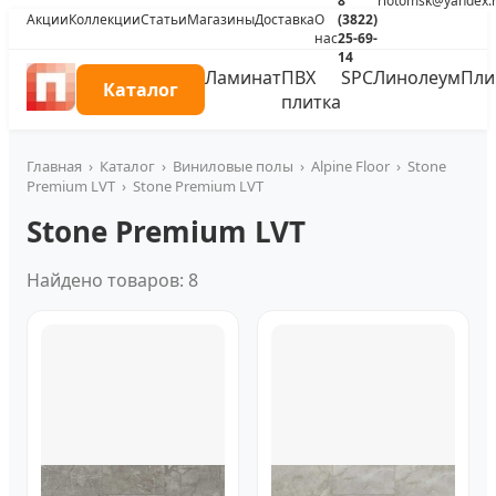
8
riotomsk@yandex.
Акции
Коллекции
Статьи
Магазины
Доставка
О
(3822)
нас
25-69-
14
Ламинат
ПВХ
SPC
Линолеум
Пли
Каталог
плитка
Главная
›
Каталог
›
Виниловые полы
›
Alpine Floor
›
Stone
Premium LVT
›
Stone Premium LVT
Stone Premium LVT
Найдено товаров: 8