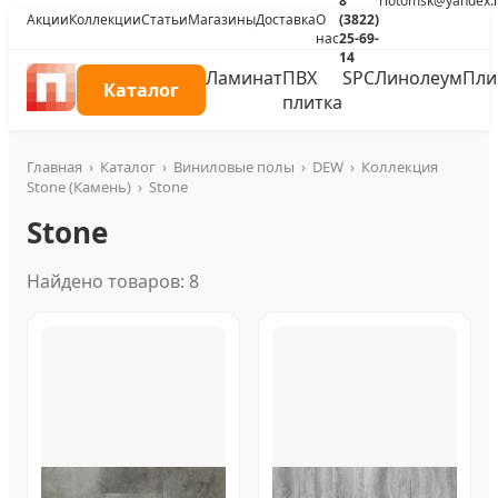
8
riotomsk@yandex.
Акции
Коллекции
Статьи
Магазины
Доставка
О
(3822)
нас
25-69-
14
Ламинат
ПВХ
SPC
Линолеум
Пли
Каталог
плитка
Главная
›
Каталог
›
Виниловые полы
›
DEW
›
Коллекция
Stone (Камень)
›
Stone
Stone
Найдено товаров: 8