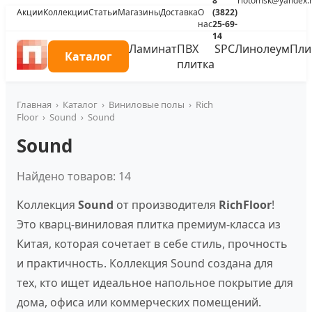
8
riotomsk@yandex.
Акции
Коллекции
Статьи
Магазины
Доставка
О
(3822)
нас
25-69-
14
Ламинат
ПВХ
SPC
Линолеум
Пли
Каталог
плитка
Главная
›
Каталог
›
Виниловые полы
›
Rich
Floor
›
Sound
›
Sound
Sound
Найдено товаров: 14
Коллекция
Sound
от производителя
RichFloor
!
Это кварц-виниловая плитка премиум-класса из
Китая, которая сочетает в себе стиль, прочность
и практичность. Коллекция Sound создана для
тех, кто ищет идеальное напольное покрытие для
дома, офиса или коммерческих помещений.