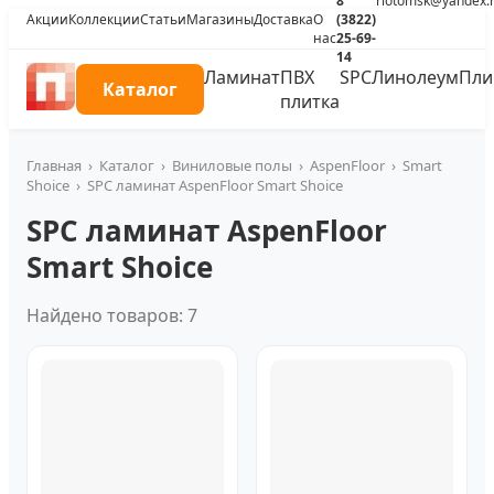
8
riotomsk@yandex.
Акции
Коллекции
Статьи
Магазины
Доставка
О
(3822)
нас
25-69-
14
Ламинат
ПВХ
SPC
Линолеум
Пли
Каталог
плитка
Главная
›
Каталог
›
Виниловые полы
›
AspenFloor
›
Smart
Shoice
›
SPC ламинат AspenFloor Smart Shoice
SPC ламинат AspenFloor
Smart Shoice
Найдено товаров: 7