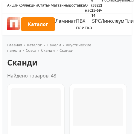
8
riotomsk@yandex.
Акции
Коллекции
Статьи
Магазины
Доставка
О
(3822)
нас
25-69-
14
Ламинат
ПВХ
SPC
Линолеум
Пли
Каталог
плитка
Главная
›
Каталог
›
Панели
›
Акустические
панели
›
Cosca
›
Сканди
›
Сканди
Сканди
Найдено товаров: 48