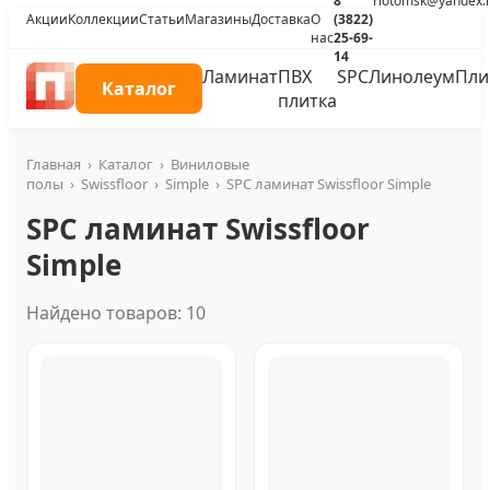
8
riotomsk@yandex.
Акции
Коллекции
Статьи
Магазины
Доставка
О
(3822)
нас
25-69-
14
Ламинат
ПВХ
SPC
Линолеум
Пли
Каталог
плитка
Главная
›
Каталог
›
Виниловые
полы
›
Swissfloor
›
Simple
›
SPC ламинат Swissfloor Simple
SPC ламинат Swissfloor
Simple
Найдено товаров: 10