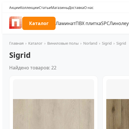
Акции
Коллекции
Статьи
Магазины
Доставка
О нас
Каталог
Ламинат
ПВХ плитка
SPC
Линоле
Главная
›
Каталог
›
Виниловые полы
›
Norland
›
Sigrid
›
Sigrid
Sigrid
Найдено товаров: 22