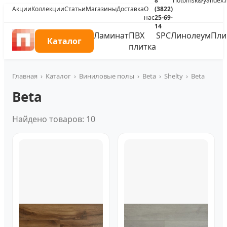
8
riotomsk@yandex.
Акции
Коллекции
Статьи
Магазины
Доставка
О
(3822)
нас
25-69-
14
Ламинат
ПВХ
SPC
Линолеум
Пли
Каталог
плитка
Главная
›
Каталог
›
Виниловые полы
›
Beta
›
Shelty
›
Beta
Beta
Найдено товаров: 10