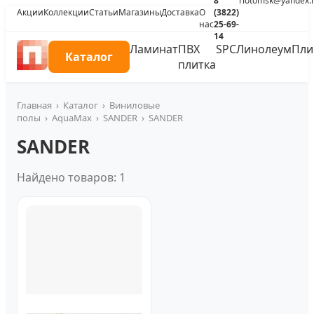
8
riotomsk@yandex.
Акции
Коллекции
Статьи
Магазины
Доставка
О
(3822)
нас
25-69-
14
Ламинат
ПВХ
SPC
Линолеум
Пли
Каталог
плитка
Главная
›
Каталог
›
Виниловые
полы
›
AquaMax
›
SANDER
›
SANDER
SANDER
Найдено товаров: 1