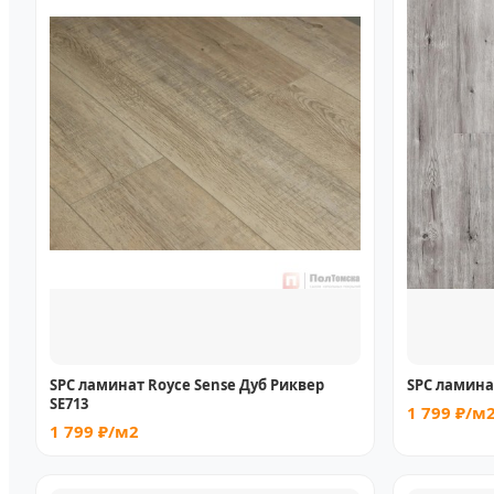
SPC ламинат Royce Sense Дуб Риквер
SPC ламинат
SE713
1 799 ₽/м
1 799 ₽/м2