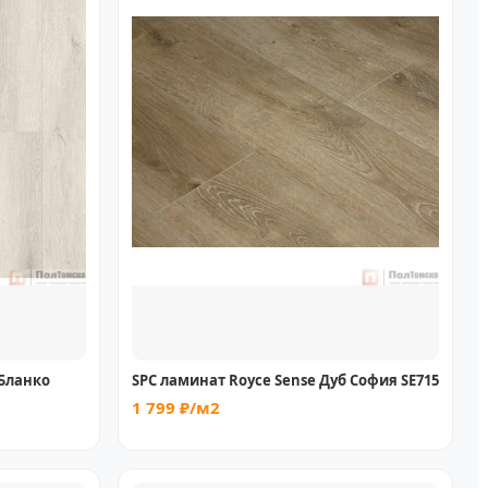
 Бланко
SPC ламинат Royce Sense Дуб София SE715
1 799 ₽/м2