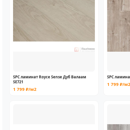
SPC ламинат Royce Sense Дуб Валаам
SPC ламинат
SE721
1 799 ₽/м
1 799 ₽/м2