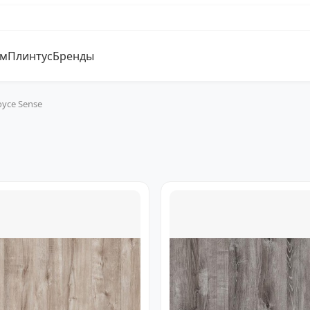
ум
Плинтус
Бренды
oyce Sense