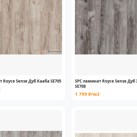
 Royce Sense Дуб Кааба SE705
SPC ламинат Royce Sense Дуб
SE708
2
1 799 ₽/м2