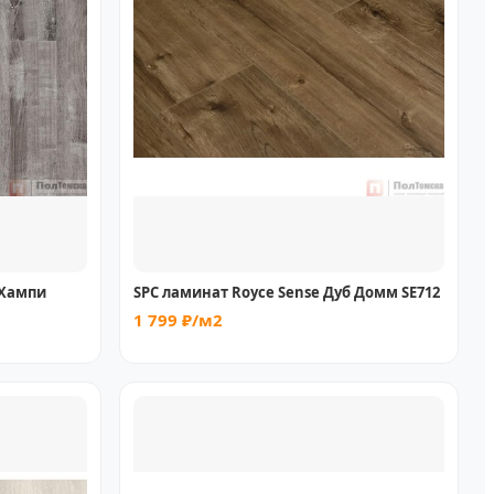
 Хампи
SPC ламинат Royce Sense Дуб Домм SE712
1 799 ₽/м2