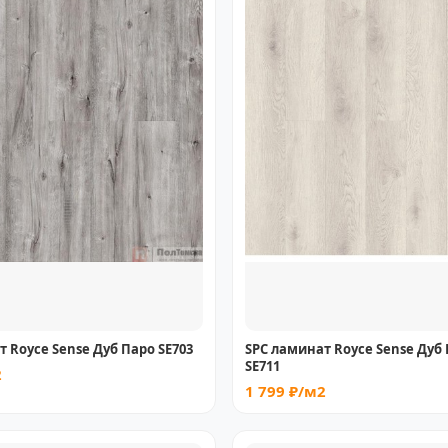
 Royce Sense Дуб Паро SE703
SPC ламинат Royce Sense Дуб
SE711
2
1 799 ₽/м2