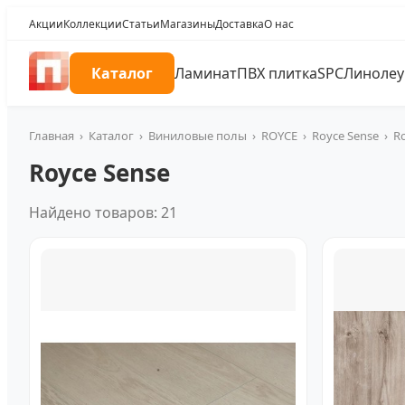
Акции
Коллекции
Статьи
Магазины
Доставка
О нас
Каталог
Ламинат
ПВХ плитка
SPC
Линоле
Главная
›
Каталог
›
Виниловые полы
›
ROYCE
›
Royce Sense
›
R
Royce Sense
Найдено товаров: 21