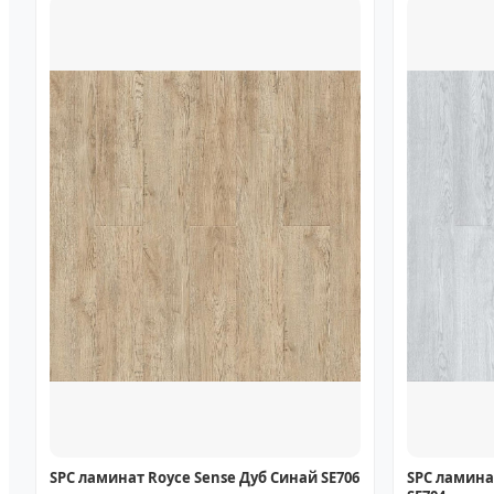
SPC ламинат Royce Sense Дуб Синай SE706
SPC ламина