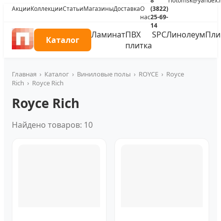
8
riotomsk@yandex.
Акции
Коллекции
Статьи
Магазины
Доставка
О
(3822)
нас
25-69-
14
Ламинат
ПВХ
SPC
Линолеум
Пли
Каталог
плитка
Главная
›
Каталог
›
Виниловые полы
›
ROYCE
›
Royce
Rich
›
Royce Rich
Royce Rich
Найдено товаров: 10