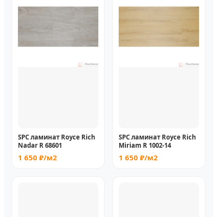
SPC ламинат Royce Rich
SPC ламинат Royce Rich
Nadar R 68601
Miriam R 1002-14
1 650 ₽/м2
1 650 ₽/м2