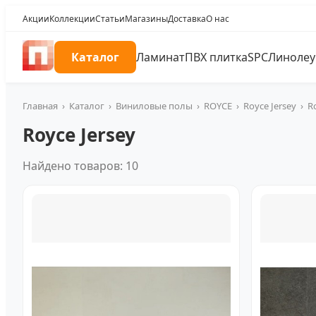
Акции
Коллекции
Статьи
Магазины
Доставка
О нас
Каталог
Ламинат
ПВХ плитка
SPC
Линоле
Главная
›
Каталог
›
Виниловые полы
›
ROYCE
›
Royce Jersey
›
R
Royce Jersey
Найдено товаров: 10