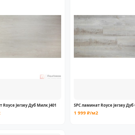
 Royce Jersey Дуб Милк J401
SPC ламинат Royce Jersey Дуб 
2
1 999 ₽/м2