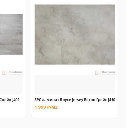
Снейк J402
SPC ламинат Royce Jersey Бетон Грейс J410
1 999 ₽/м2