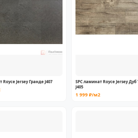
 Royce Jersey Гранде J407
SPC ламинат Royce Jersey Дуб
J405
2
1 999 ₽/м2