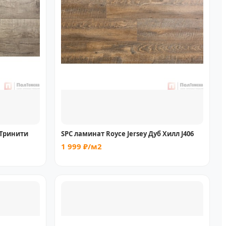
 Тринити
SPC ламинат Royce Jersey Дуб Хилл J406
1 999 ₽/м2