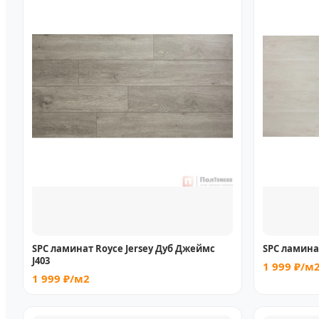
SPC ламинат Royce Jersey Дуб Джеймс
SPC ламинат
J403
1 999 ₽/м
1 999 ₽/м2