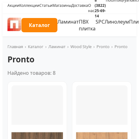
8
riotomsk@yandex.
Акции
Коллекции
Статьи
Магазины
Доставка
О
(3822)
нас
25-69-
14
Ламинат
ПВХ
SPC
Линолеум
Пли
Каталог
плитка
Главная
›
Каталог
›
Ламинат
›
Wood Style
›
Pronto
›
Pronto
Pronto
Найдено товаров: 8