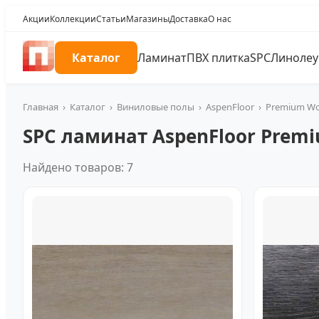
Акции
Коллекции
Статьи
Магазины
Доставка
О нас
Каталог
Ламинат
ПВХ плитка
SPC
Линоле
Главная
›
Каталог
›
Виниловые полы
›
AspenFloor
›
Premium Wo
SPC ламинат AspenFloor Prem
Найдено товаров: 7