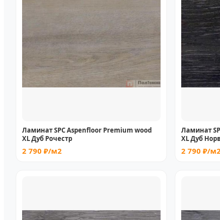
Ламинат SPC Aspenfloor Premium wood
Ламинат SP
XL Дуб Рочестр
XL Дуб Нор
2 790 ₽/м2
2 790 ₽/м