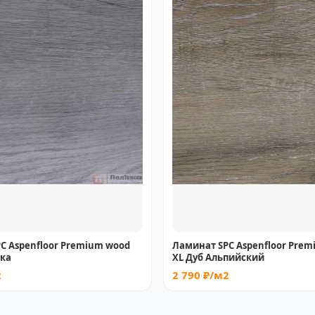
C Aspenfloor Premium wood
Ламинат SPC Aspenfloor Pre
ска
XL Дуб Альпийский
2
2 790 ₽/м2