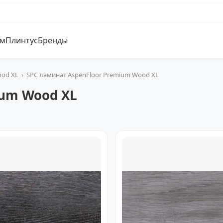
ум
Плинтус
Бренды
od XL
›
SPC ламинат AspenFloor Premium Wood XL
ium Wood XL