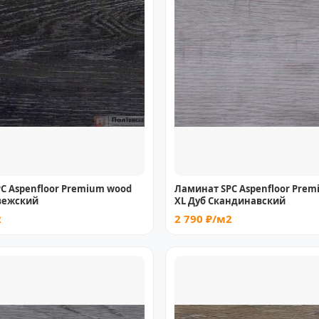
C Aspenfloor Premium wood
Ламинат SPC Aspenfloor Pre
вежский
XL Дуб Скандинавский
2
2 790 ₽/м2